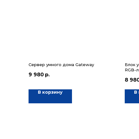
Сервер умного дома Gateway
Блок 
RGB-л
9 980
р.
8 98
В корзину
В