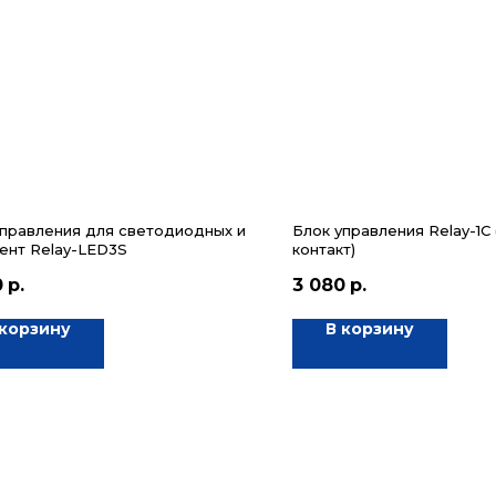
управления для светодиодных и
Блок управления Relay-1C 
ент Relay-LED3S
контакт)
0
р.
3 080
р.
 корзину
В корзину